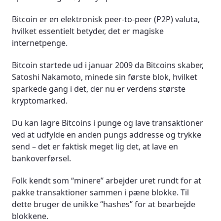
Taproot-opgraderingen
Bitcoin er en elektronisk peer-to-peer (P2P) valuta,
hvilket essentielt betyder, det er magiske
Udfordringer for Bitcoins fremtid
internetpenge.
Bitcoin er kryptoens bedstefar!
Bitcoin startede ud i januar 2009 da Bitcoins skaber,
Satoshi Nakamoto, minede sin første blok, hvilket
Ofte stillede spørgsmål (FAQ)
sparkede gang i det, der nu er verdens største
kryptomarked.
Du kan lagre Bitcoins i punge og lave transaktioner
ved at udfylde en anden pungs addresse og trykke
send – det er faktisk meget lig det, at lave en
bankoverførsel.
Folk kendt som “minere” arbejder uret rundt for at
pakke transaktioner sammen i pæne blokke. Til
dette bruger de unikke “hashes” for at bearbejde
blokkene.