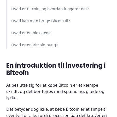
Hvad er Bitcoin, og hvordan fungerer det?
Hvad kan man bruge Bitcoin til?
Hvad er en blokkæde?
Hvad er en Bitcoin-pung?
Hvordan virker Bitcoin-transaktioner?
En introduktion til investering i
Hvordan virker Bitcoin-adresser?
Bitcoin
Er der risici forbundet med Bitcoin?
At beslutte sig for at købe Bitcoin er et kæmpe
skridt, og det bør fejres med spænding, glæde og
Er det sikkert at købe Bitcoin?
lykke.
Kan nogen hacke mig, eller stjæle mine Bitcoins?
Det betyder dog ikke, at købe Bitcoin er et simpelt
eventyr for alle, fordi processen bag det kræver en
Hvordan køber man Bitcoin?