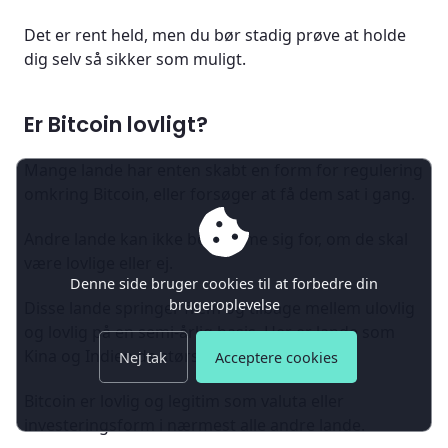
Det er rent held, men du bør stadig prøve at holde
dig selv så sikker som muligt.
Er Bitcoin lovligt?
Mange lande har enten skabt en form for regulering
omkring Bitcoin, eller forsøger at få dem sat i gang.
Andre lande kan ikke bestemme sig for, om de skal
være lovlige eller ej.
Denne side bruger cookies til at forbedre din
brugeroplevelse
Disse lande springer frem og tilbage mellem ulovlig
og lovlig på en semi-årlig basis. Her er lande som
Kina og Indien de største syndere.
Nej tak
Acceptere cookies
Bitcoin er lovlig og legitim som valuta eller
investeringsform i nærmest alle andre lande.