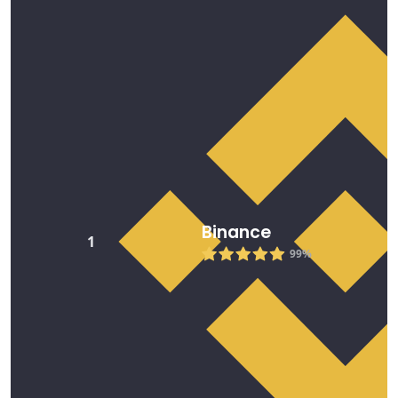
Binance
1
99%