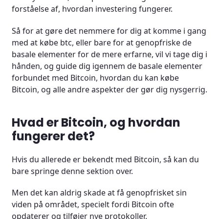
forståelse af, hvordan investering fungerer.
Er der forskellige måder at købe, bytte og sælge
Så for at gøre det nemmere for dig at komme i gang
Bitcoin?
med at købe btc, eller bare for at genopfriske de
basale elementer for de mere erfarne, vil vi tage dig i
Hvad er de forskellige metoder, man kan betale for
hånden, og guide dig igennem de basale elementer
Bitcoin med?
forbundet med Bitcoin, hvordan du kan købe
Hvad er forskellen på at købe Bitcoin hos en børs
Bitcoin, og alle andre aspekter der gør dig nysgerrig.
og en aktiemægler?
Hvad er Bitcoin, og hvordan
Skal man betale skat af sine Bitcoin-profitter?
fungerer det?
Er det en god eller dårlig idé at investere i Bitcoin?
Hvis du allerede er bekendt med Bitcoin, så kan du
Hvordan ser fremtiden ud for Bitcoins
bare springe denne sektion over.
prisudvikling?
Men det kan aldrig skade at få genopfrisket sin
Hvordan forholder Bitcoins udbud og efterspørgsel
viden på området, specielt fordi Bitcoin ofte
sig?
opdaterer og tilføjer nye protokoller.