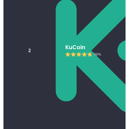
KuCoin
2
96%