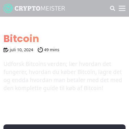
Sådan køber du
Bitcoin
juli 10, 2024
49 mins
Udforsk Bitcoins verden; lær hvordan det
fungerer, hvordan du køber Bitcoin, lagre det
og endda hvordan man betaler med det med
den komplette guide til køb af Bitcoin!
Bedste kryptobørser for Bitcoin
2026