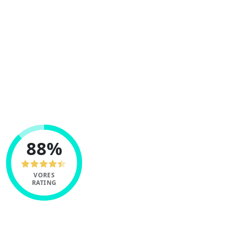
Bitstamp er en af de ældste og mest
respekterede platforme til handel og
udveksling af kryptovaluta.
I vores guide giver vi en detaljeret oversigt
over de funktioner og tjenester, som Bitstamp
tilbyder, og sammenligner denne veteran med
andre populære spillere på markedet.
88%
VORES
RATING