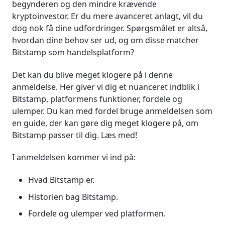
begynderen og den mindre krævende
kryptoinvestor. Er du mere avanceret anlagt, vil du
Sikkerhed og tiltag mod hacking
dog nok få dine udfordringer. Spørgsmålet er altså,
hvordan dine behov ser ud, og om disse matcher
Sådan beskytter du din kryptovaluta
Bitstamp som handelsplatform?
Kvaliteten af Bitstamps kundeservice
Det kan du blive meget klogere på i denne
anmeldelse. Her giver vi dig et nuanceret indblik i
Gebyrer hos Bitstamp
Bitstamp, platformens funktioner, fordele og
ulemper. Du kan med fordel bruge anmeldelsen som
Fleksibilitet med Bitstamps mobilapp
en guide, der kan gøre dig meget klogere på, om
Bitstamp passer til dig. Læs med!
Konklusion og opsamling på anmeldelsen
I anmeldelsen kommer vi ind på:
Hvad Bitstamp er.
Historien bag Bitstamp.
Fordele og ulemper ved platformen.