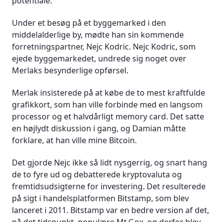
potentiale.
Under et besøg på et byggemarked i den
middelalderlige by, mødte han sin kommende
forretningspartner, Nejc Kodric. Nejc Kodric, som
ejede byggemarkedet, undrede sig noget over
Merlaks besynderlige opførsel.
Merlak insisterede på at købe de to mest kraftfulde
grafikkort, som han ville forbinde med en langsom
processor og et halvdårligt memory card. Det satte
en højlydt diskussion i gang, og Damian måtte
forklare, at han ville mine Bitcoin.
Det gjorde Nejc ikke så lidt nysgerrig, og snart hang
de to fyre ud og debatterede kryptovaluta og
fremtidsudsigterne for investering. Det resulterede
på sigt i handelsplatformen Bitstamp, som blev
lanceret i 2011. Bitstamp var en bedre version af det,
på det tidspunkt, populære Mt.Gox, og derfor blev