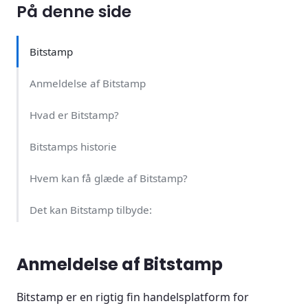
På denne side
Bitstamp
Anmeldelse af Bitstamp
Hvad er Bitstamp?
Bitstamps historie
Hvem kan få glæde af Bitstamp?
Det kan Bitstamp tilbyde:
Det kan Bitstamp ikke tilbyde:
Anmeldelse af Bitstamp
Bitstamps mere avancerede funktioner
Bitstamp er en rigtig fin handelsplatform for
Sådan opretter du dig hos Bitstamp