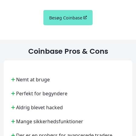
Besøg Coinbase
Coinbase Pros & Cons
+
Nemt at bruge
+
Perfekt for begyndere
+
Aldrig blevet hacked
+
Mange sikkerhedsfunktioner
+
Der er en probørs for avancerede tradere