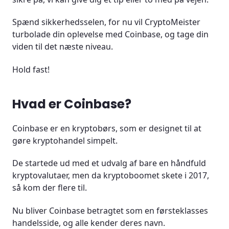
Tjen krypto hos Coinbase
Spænd sikkerhedsselen, for nu vil CryptoMeister
turbolade din oplevelse med Coinbase, og tage din
Coinbase Visakort
viden til det næste niveau.
Coinbases kundeservice
Hold fast!
Er Coinbase lovligt?
Hvad er Coinbase?
Er Coinbase tilgængeligt i mit land?
Coinbase er en kryptobørs, som er designet til at
Skal man betale skat af profit tjent hos Coinbase?
gøre kryptohandel simpelt.
Konklusion
De startede ud med et udvalg af bare en håndfuld
kryptovalutaer, men da kryptoboomet skete i 2017,
så kom der flere til.
Nu bliver Coinbase betragtet som en førsteklasses
handelsside, og alle kender deres navn.