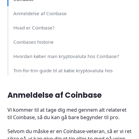
Anmeldelse af Coinbase
Hvad er Coinbase?
Coinbases historie
Hvordan køber man kryptovaluta hos Coinbase?
Trin-for-trin guide til at købe kryptovaluta hos
Coinbase
Er Coinbase sikkert?
Anmeldelse af Coinbase
Coinbases gebyrer - Hvad skal man betale?
Vi kommer til at tage dig med gennem alt relateret
til Coinbase, så du kan gå bare begynder til pro.
Handel med gearing hos Coinbase
Selvom du måske er en Coinbase-veteran, så er vi ret
Køb krypto på din mobil
sikre på, vi kan give dig et tip eller to med på vejen.