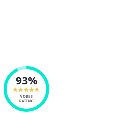
Coinbase er en af de største kryptobørser i
verden.
Med tæt på $2 milliarder i daglig
handelsvolumen, 230 markeder og 74
understøttede kryptovalutaer, leverer
Coinbase en markedsførende oplevelse.
93%
VORES
RATING