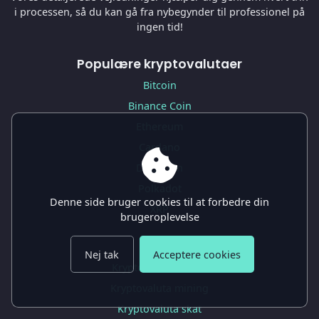
i processen, så du kan gå fra nybegynder til professionel på
ingen tid!
Populære kryptovalutaer
Bitcoin
Binance Coin
Ethereum
Cardano
Dogecoin
Polkadot
Denne side bruger cookies til at forbedre din
XRP
brugeroplevelse
Guide
Nej tak
Acceptere cookies
Kryptovaluta kurser
Kryptovaluta mining
Kryptovaluta skat