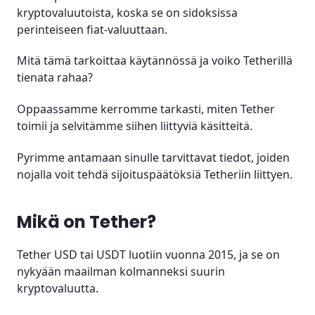
Tether-lompakko – digitaalisena vai fyysisenä?
kryptovaluutoista, koska se on sidoksissa
perinteiseen fiat-valuuttaan.
Tetherin ostaminen käytännössä
Mitä tämä tarkoittaa käytännössä ja voiko Tetherillä
Tetherin riskit
tienata rahaa?
Miten Tetheriä ostetaan?
Oppaassamme kerromme tarkasti, miten Tether
toimii ja selvitämme siihen liittyviä käsitteitä.
Voiko Tetheriä ostaa Nordnetistä?
Pyrimme antamaan sinulle tarvittavat tiedot, joiden
Tether ja verotus
nojalla voit tehdä sijoituspäätöksiä Tetheriin liittyen.
Tetheriin sijoittaminen - hyvä vai huono idea?
Mikä on Tether?
Tether-päiväkauppa
Tether USD tai USDT luotiin vuonna 2015, ja se on
Tether vs. muut kryptovaluutat
nykyään maailman kolmanneksi suurin
kryptovaluutta.
Tetherin haasteet