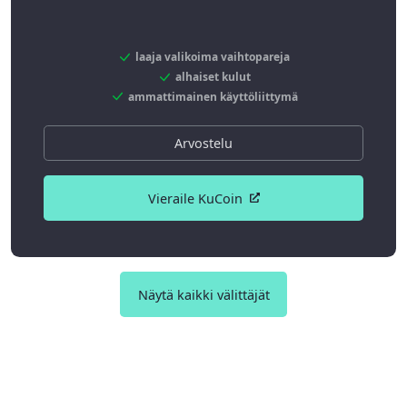
laaja valikoima vaihtopareja
alhaiset kulut
ammattimainen käyttöliittymä
Arvostelu
Vieraile KuCoin
Näytä kaikki välittäjät