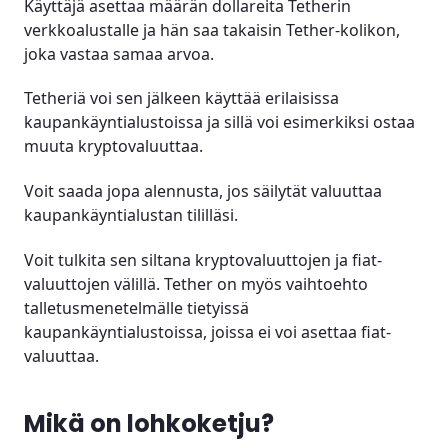
Käyttäjä asettaa määrän dollareita Tetherin
verkkoalustalle ja hän saa takaisin Tether-kolikon,
joka vastaa samaa arvoa.
Tetheriä voi sen jälkeen käyttää erilaisissa
kaupankäyntialustoissa ja sillä voi esimerkiksi ostaa
muuta kryptovaluuttaa.
Voit saada jopa alennusta, jos säilytät valuuttaa
kaupankäyntialustan tililläsi.
Voit tulkita sen siltana kryptovaluuttojen ja fiat-
valuuttojen välillä. Tether on myös vaihtoehto
talletusmenetelmälle tietyissä
kaupankäyntialustoissa, joissa ei voi asettaa fiat-
valuuttaa.
Mikä on lohkoketju?