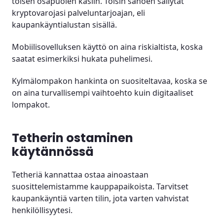
toisen osapuolen käsiin. Toisin sanoen säilytät
kryptovarojasi palveluntarjoajan, eli
kaupankäyntialustan sisällä.
Mobiilisovelluksen käyttö on aina riskialtista, koska
saatat esimerkiksi hukata puhelimesi.
Kylmälompakon hankinta on suositeltavaa, koska se
on aina turvallisempi vaihtoehto kuin digitaaliset
lompakot.
Tetherin ostaminen
käytännössä
Tetheriä kannattaa ostaa ainoastaan
suosittelemistamme kauppapaikoista. Tarvitset
kaupankäyntiä varten tilin, jota varten vahvistat
henkilöllisyytesi.