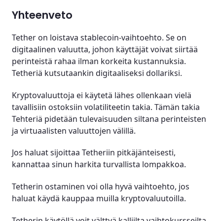
Yhteenveto
Tether on loistava stablecoin-vaihtoehto. Se on
digitaalinen valuutta, johon käyttäjät voivat siirtää
perinteistä rahaa ilman korkeita kustannuksia.
Tetheriä kutsutaankin digitaaliseksi dollariksi.
Kryptovaluuttoja ei käytetä lähes ollenkaan vielä
tavallisiin ostoksiin volatiliteetin takia. Tämän takia
Tehteriä pidetään tulevaisuuden siltana perinteisten
ja virtuaalisten valuuttojen välillä.
Jos haluat sijoittaa Tetheriin pitkäjänteisesti,
kannattaa sinun harkita turvallista lompakkoa.
Tetherin ostaminen voi olla hyvä vaihtoehto, jos
haluat käydä kauppaa muilla kryptovaluutoilla.
Tetherin käytöllä voit välttyä kalliilta vaihtokursseilta,