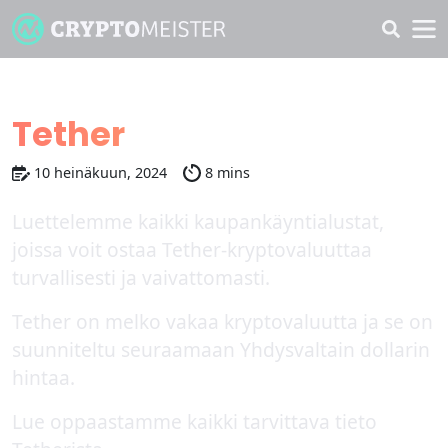
Ostajan opas
Tether
10 heinäkuun, 2024
8 mins
Luettelemme kaikki kaupankäyntialustat,
joissa voit ostaa Tether-kryptovaluuttaa
turvallisesti ja vaivattomasti.
Tether on melko vakaa kryptovaluutta ja se on
suunniteltu seuraamaan Yhdysvaltain dollarin
hintaa.
Lue oppaastamme kaikki tarvittava tieto