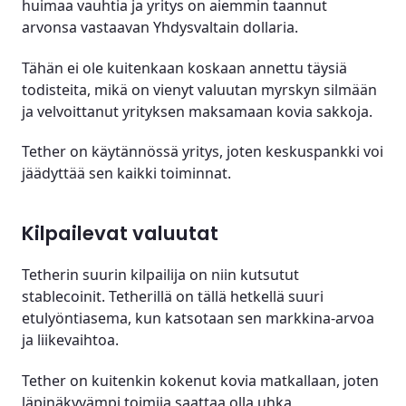
huimaa vauhtia ja yritys on aiemmin taannut
arvonsa vastaavan Yhdysvaltain dollaria.
Tähän ei ole kuitenkaan koskaan annettu täysiä
todisteita, mikä on vienyt valuutan myrskyn silmään
ja velvoittanut yrityksen maksamaan kovia sakkoja.
Tether on käytännössä yritys, joten keskuspankki voi
jäädyttää sen kaikki toiminnat.
Kilpailevat valuutat
Tetherin suurin kilpailija on niin kutsutut
stablecoinit. Tetherillä on tällä hetkellä suuri
etulyöntiasema, kun katsotaan sen markkina-arvoa
ja liikevaihtoa.
Tether on kuitenkin kokenut kovia matkallaan, joten
läpinäkyvämpi toimija saattaa olla uhka