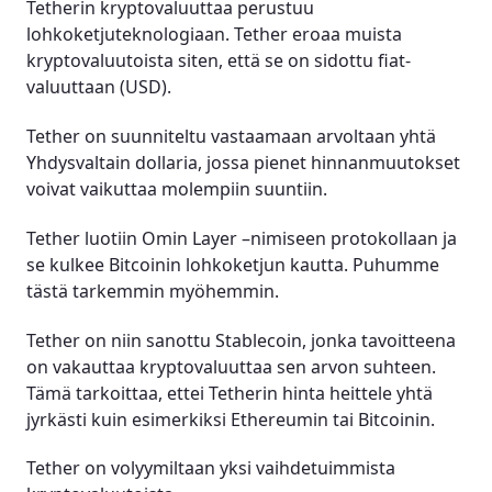
Tetherin kryptovaluuttaa perustuu
lohkoketjuteknologiaan. Tether eroaa muista
kryptovaluutoista siten, että se on sidottu fiat-
valuuttaan (USD).
Tether on suunniteltu vastaamaan arvoltaan yhtä
Yhdysvaltain dollaria, jossa pienet hinnanmuutokset
voivat vaikuttaa molempiin suuntiin.
Tether luotiin Omin Layer –nimiseen protokollaan ja
se kulkee Bitcoinin lohkoketjun kautta. Puhumme
tästä tarkemmin myöhemmin.
Tether on niin sanottu Stablecoin, jonka tavoitteena
on vakauttaa kryptovaluuttaa sen arvon suhteen.
Tämä tarkoittaa, ettei Tetherin hinta heittele yhtä
jyrkästi kuin esimerkiksi Ethereumin tai Bitcoinin.
Tether on volyymiltaan yksi vaihdetuimmista