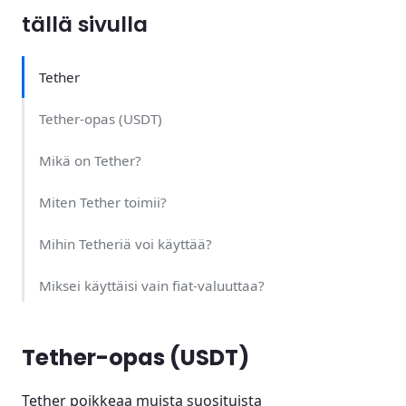
tällä sivulla
Tether
Tether-opas (USDT)
Mikä on Tether?
Miten Tether toimii?
Mihin Tetheriä voi käyttää?
Miksei käyttäisi vain fiat-valuuttaa?
Mikä on lohkoketju?
Tether-opas (USDT)
Mikä on Tetherin lompakko?
Tether poikkeaa muista suosituista