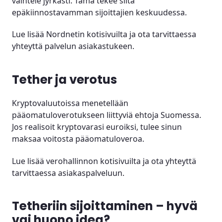
vaihtele jyrkästi. Tämä tekee siitä
epäkiinnostavamman sijoittajien keskuudessa.
Lue lisää Nordnetin kotisivuilta ja ota tarvittaessa
yhteyttä palvelun asiakastukeen.
Tether ja verotus
Kryptovaluutoissa menetellään
pääomatuloverotukseen liittyviä ehtoja Suomessa.
Jos realisoit kryptovarasi euroiksi, tulee sinun
maksaa voitosta pääomatuloveroa.
Lue lisää verohallinnon kotisivuilta ja ota yhteyttä
tarvittaessa asiakaspalveluun.
Tetheriin sijoittaminen – hyvä
vai huono idea?