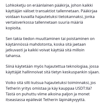
Lohkoketju on eräänlainen pääkirja, johon kaikki
käyttäjän väliset transaktiot tallennetaan. Pääkirjaa
voidaan kuvailla hajautetuksi tietokannaksi, jonka
vertaisverkossa tallennetaan suuria määriä
kopioita.
Sen takia tiedon muuttaminen tai poistaminen on
käytännössä mahdotonta, koska sitä jaetaan
jatkuvasti ja kaikki voivat käyttää sitä milloin
tahansa.
Siinä käytetään myös hajautettua teknologiaa, jossa
käyttäjät hallinnoivat sitä tietyn keskuspankin sijaan.
Voiko sitä silti kutsua hajautetuksi toiminnaksi, jos
Tetherin yritys omistaa ja käy kauppaa USDT:llä?
Tästä on puhuttu viime aikoina paljon ja monet
itseasiassa epäilevät Tetherin läpinäkyvyyttä.