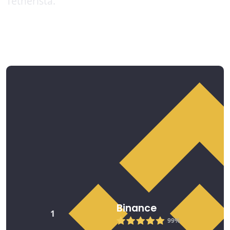
Tetherista.
Parhaat kauppapaikat Tether
2026
Binance
1
99%