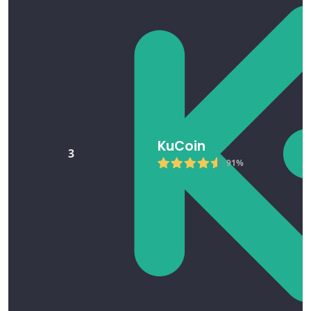
KuCoin
3
91%