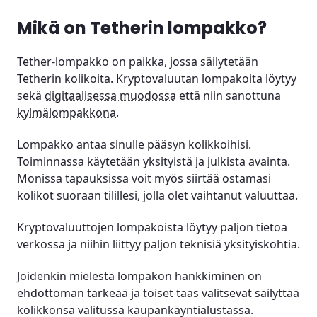
Mikä on Tetherin lompakko?
Tether-lompakko on paikka, jossa säilytetään
Tetherin kolikoita. Kryptovaluutan lompakoita löytyy
sekä
digitaalisessa muodossa
että niin sanottuna
kylmälompakkona
.
Lompakko antaa sinulle pääsyn kolikkoihisi.
Toiminnassa käytetään yksityistä ja julkista avainta.
Monissa tapauksissa voit myös siirtää ostamasi
kolikot suoraan tilillesi, jolla olet vaihtanut valuuttaa.
Kryptovaluuttojen lompakoista löytyy paljon tietoa
verkossa ja niihin liittyy paljon teknisiä yksityiskohtia.
Joidenkin mielestä lompakon hankkiminen on
ehdottoman tärkeää ja toiset taas valitsevat säilyttää
kolikkonsa valitussa kaupankäyntialustassa.