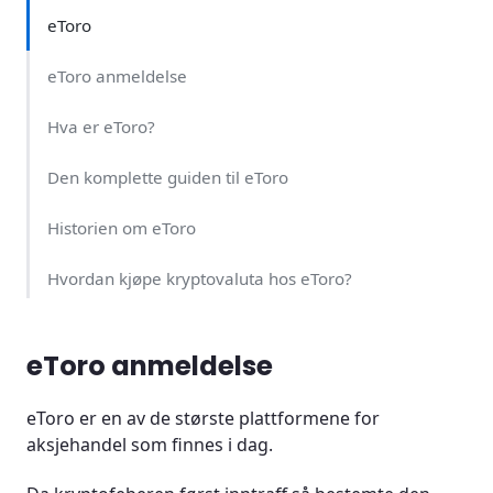
eToro
eToro anmeldelse
Hva er eToro?
Den komplette guiden til eToro
Historien om eToro
Hvordan kjøpe kryptovaluta hos eToro?
En steg-for-steg guide til kjøp av kryptovaluta
eToro anmeldelse
Kan jeg sende kryptovaluta til en ekstern wallet?
eToro er en av de største plattformene for
Andre betalingsmetoder tilgjengelig hos eToro
aksjehandel som finnes i dag.
Hvordan selge kryptovaluta hos eToro