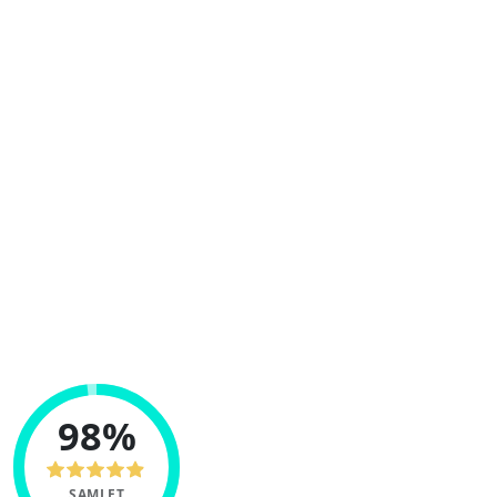
eToro er en av verdens største
handelsplattformer som nå også tilbyr
investering og handel av kryptovaluta.
Ta en titt her hos Cryptomeister for å lære alt
du trenger å vite om den populære
plattformen.
Investering i kryptovalutaer er uregulert i
enkelte EU-land og Storbritannia. Ingen
forbrukerbeskyttelse. Kapitalen din er inne
fare.
98%
SAMLET