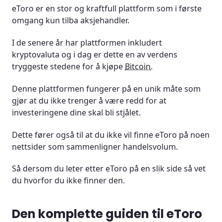
eToro sin kundeservice
eToro er en stor og kraftfull plattform som i første
omgang kun tilba aksjehandler.
Er eToro lovlig?
I de senere år har plattformen inkludert
Må jeg skatte på avkasting hos eToro?
kryptovaluta og i dag er dette en av verdens
tryggeste stedene for å kjøpe
Bitcoin
.
Konklusjon
Denne plattformen fungerer på en unik måte som
Spørsmål og svar
gjør at du ikke trenger å være redd for at
investeringene dine skal bli stjålet.
Dette fører også til at du ikke vil finne eToro på noen
nettsider som sammenligner handelsvolum.
Så dersom du leter etter eToro på en slik side så vet
du hvorfor du ikke finner den.
Den komplette guiden til eToro