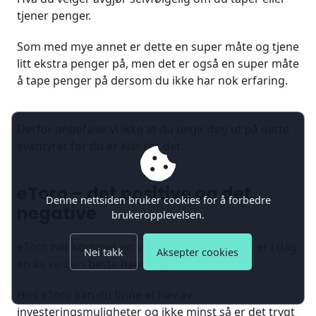
tjener penger.
Som med mye annet er dette en super måte og tjene
litt ekstra penger på, men det er også en super måte
å tape penger på dersom du ikke har nok erfaring.
Derfor anbefaler vi ikke at du begir deg ut på dette
eventyret før du er klar for det.
eToro – det positive og det
Denne nettsiden bruker cookies for å forbedre
negative
brukeropplevelsen.
eToro har kommet en lang vei siden 2007 og er i dag
Nei takk
Aksepter cookies
en av verden beste handelsplattformer.
Hos eToro kan du finne et hav av
investeringsmuligheter og ikke minst så er det trygt