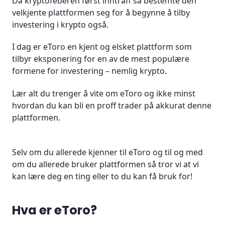
Da kryptofeberen først inntraff så bestemte den
velkjente plattformen seg for å begynne å tilby
Hva er CopyTrading hos eToro?
investering i krypto også.
eToro sitt imponerende utvalg
I dag er eToro en kjent og elsket plattform som
tilbyr eksponering for en av de mest populære
eToro - det positive og det negative
formene for investering – nemlig krypto.
Er eToro trygt?
Lær alt du trenger å vite om eToro og ikke minst
hvordan du kan bli en proff trader på akkurat denne
Totrinnsverifisering
plattformen.
Må jeg betale gebyrer hos eToro?
Selv om du allerede kjenner til eToro og til og med
Investering med giring hos eToro
om du allerede bruker plattformen så tror vi at vi
kan lære deg en ting eller to du kan få bruk for!
Investering i aksjer hos eToro
Kjøp kryptovaluta på mobilen
Hva er eToro?