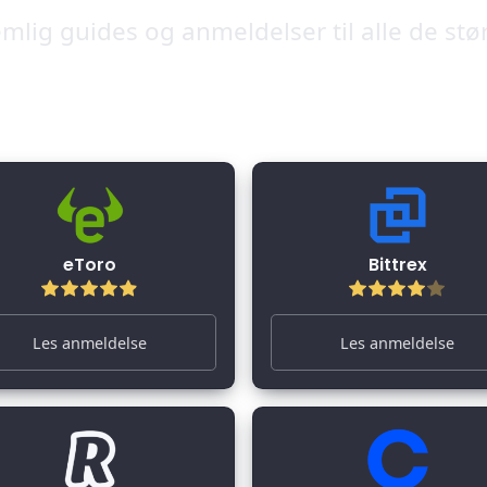
mlig guides og anmeldelser til alle de stø
eToro
Bittrex
Les anmeldelse
Les anmeldelse