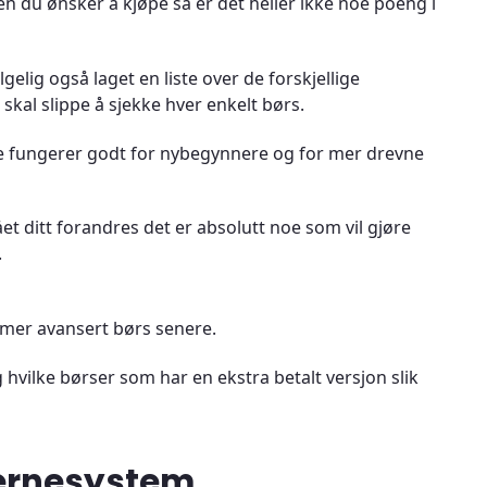
n du ønsker å kjøpe så er det heller ikke noe poeng i
gelig også laget en liste over de forskjellige
skal slippe å sjekke hver enkelt børs.
åde fungerer godt for nybegynnere og for mer drevne
 ditt forandres det er absolutt noe som vil gjøre
.
 mer avansert børs senere.
g hvilke børser som har en ekstra betalt versjon slik
tjernesystem