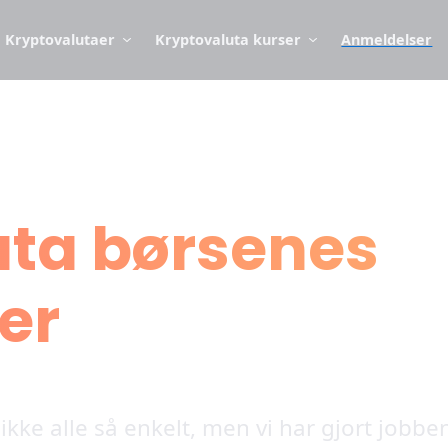
Kryptovalutaer
Kryptovaluta kurser
Anmeldelser
uta børsenes
er
ikke alle så enkelt, men vi har gjort jobben