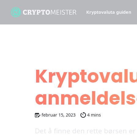
Kryptovaluta guiden
Les alle
Kryptoval
anmeldels
februar 15, 2023
4 mins
Det å finne den rette børsen er 