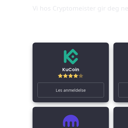
Vi hos Cryptomeister gir deg ne
KuCoin
Les anmeldelse