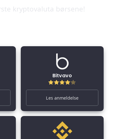
rste kryptovaluta børsene!
Bitvavo
Les anmeldelse