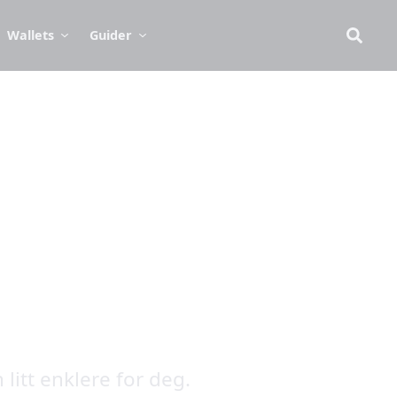
Wallets
Guider
 litt enklere for deg.