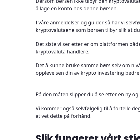
Dersom børsen ikke tilbyr den kryptovalutae
å lage en konto hos denne børsen.
I våre anmeldelser og guider så har vi selvføl
kryptovalutaene som børsen tilbyr slik at du 
Det siste vi ser etter er om plattformen b
kryptovaluta handlere.
Det å kunne bruke samme børs selv om nivået
opplevelsen din av krypto investering bedre
På den måten slipper du å se etter en ny og
Vi kommer også selvfølgelig til å fortelle de
at vet dette på forhånd.
Slik fungerer vårt s