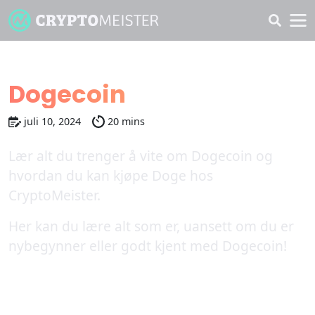
Hvordan kjøpe
Dogecoin
juli 10, 2024
20 mins
Lær alt du trenger å vite om Dogecoin og
hvordan du kan kjøpe Doge hos
CryptoMeister.
Her kan du lære alt som er, uansett om du er
nybegynner eller godt kjent med Dogecoin!
Bedste kryptobørser for Dogecoin
2026