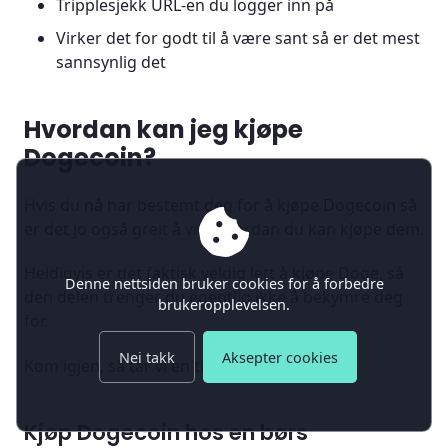
Tripplesjekk URL-en du logger inn på
Virker det for godt til å være sant så er det mest
sannsynlig det
Hvordan kan jeg kjøpe
Dogecoin?
Hvis du nå har bestemt deg for å kjøpe Dogecoin så
er det jo også greit å vite hvordan du kan kjøpe dem.
Heldigvis er det faktisk veldig lett å kjøpe Doge, så
Denne nettsiden bruker cookies for å forbedre
den delen trenger du egentlig ikke å bekymre deg
brukeropplevelsen.
for.
Nei takk
Aksepter cookies
Kom igjen, så tar vi en titt på det!
Kjøp Dogecoin hos en børs