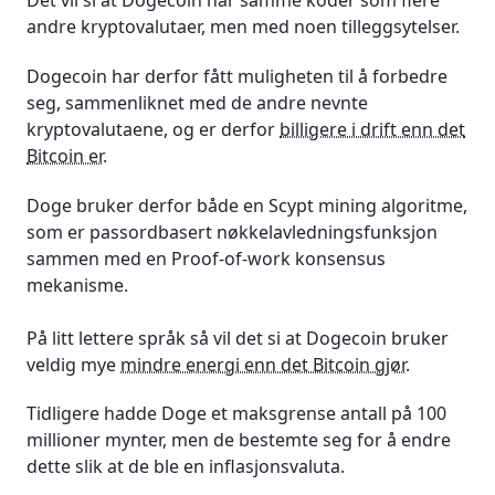
Det vil si at Dogecoin har samme koder som flere
andre kryptovalutaer, men med noen tilleggsytelser.
Dogecoin har derfor fått muligheten til å forbedre
seg, sammenliknet med de andre nevnte
kryptovalutaene, og er derfor
billigere i drift enn det
Bitcoin er.
Doge bruker derfor både en Scypt mining algoritme,
som er passordbasert nøkkelavledningsfunksjon
sammen med en Proof-of-work konsensus
mekanisme.
På litt lettere språk så vil det si at Dogecoin bruker
veldig mye
mindre energi enn det Bitcoin gjør
.
Tidligere hadde Doge et maksgrense antall på 100
millioner mynter, men de bestemte seg for å endre
dette slik at de ble en inflasjonsvaluta.