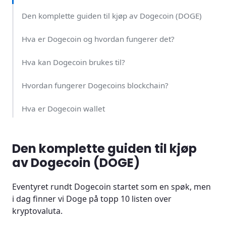
Den komplette guiden til kjøp av Dogecoin (DOGE)
Hva er Dogecoin og hvordan fungerer det?
Hva kan Dogecoin brukes til?
Hvordan fungerer Dogecoins blockchain?
Hva er Dogecoin wallet
Hvordan fungerer en Dogecoin transaksjon?
Den komplette guiden til kjøp
Hvordan fungerer en Dogecoin adresse?
av Dogecoin (DOGE)
Er det noen risiko ved investering i Dogecoin?
Eventyret rundt Dogecoin startet som en spøk, men
i dag finner vi Doge på topp 10 listen over
Er Dogecoin lovlig?
kryptovaluta.
Er det trygt å kjøpe Dogecoin?