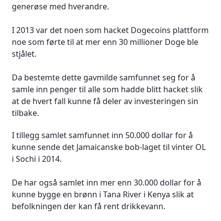
Dogecoin VS. annen kryptovaluta - hvordan ligger
generøse med hverandre.
Doge an?
I 2013 var det noen som hacket Dogecoins plattform
Hvordan ser Dogecoins fremtidige pris ut?
noe som førte til at mer enn 30 millioner Doge ble
stjålet.
Hvordan fungerer Dogecoins tilbud og etterspørsel
Da bestemte dette gavmilde samfunnet seg for å
Utfordringer for Dogecoin fremover
samle inn penger til alle som hadde blitt hacket slik
at de hvert fall kunne få deler av investeringen sin
Skal, skal ikke - er Dogecoin en god ide?
tilbake.
Spørsmål og svar
I tillegg samlet samfunnet inn 50.000 dollar for å
kunne sende det Jamaicanske bob-laget til vinter OL
i Sochi i 2014.
De har også samlet inn mer enn 30.000 dollar for å
kunne bygge en brønn i Tana River i Kenya slik at
befolkningen der kan få rent drikkevann.