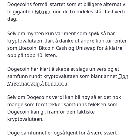
Dogecoins formål startet som et billigere alternativ
til giganten
Bitcoin
, noe de fremdeles står fast ved i
Kan noen hacke meg eller stjele Dogecoins fra
dag.
meg?
Selv om mynten kun var ment som spøk så har
Hvordan kan jeg kjøpe Dogecoin?
kryptovalutaen klart å danke ut andre konkurrenter
Hvordan kan jeg betale for Dogecoin?
som Litecoin, Bitcoin Cash og Uniswap for å klatre
opp på topp 10 listen.
Må jeg skatte av avkastningen fra Dogecoin?
Dogecoin har klart å skape et slags univers og et
Er det en god eller dårlig ide å investere i
samfunn rundt kryptovalutaen som blant annet
Elon
Dogecoin?
Musk har valg å ta en del i
.
Kan jeg investere i Dogecoin med giring?
Selv om Dogecoins verdi kan bli høy så er det nok
mange som foretrekker samfunns følelsen som
Kan jeg daytrade med Dogecoin?
Dogecoin kan gi, framfor den faktiske
kryptovalutaen.
Er Dogecoin en god langsiktig investering?
Doge-samfunnet er også kjent for å være svært