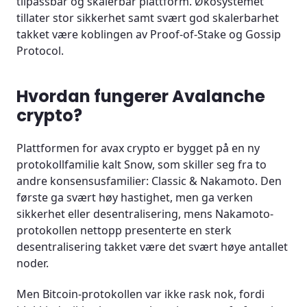
tilpassbar og skalerbar plattform. Økosystemet
Konklusjon
tillater stor sikkerhet samt svært god skalerbarhet
takket være koblingen av Proof-of-Stake og Gossip
Vanlige spørsmål (FAQ)
Protocol.
Hvordan fungerer Avalanche
crypto?
Plattformen for avax crypto er bygget på en ny
protokollfamilie kalt Snow, som skiller seg fra to
andre konsensusfamilier: Classic & Nakamoto. Den
første ga svært høy hastighet, men ga verken
sikkerhet eller desentralisering, mens Nakamoto-
protokollen nettopp presenterte en sterk
desentralisering takket være det svært høye antallet
noder.
Men Bitcoin-protokollen var ikke rask nok, fordi