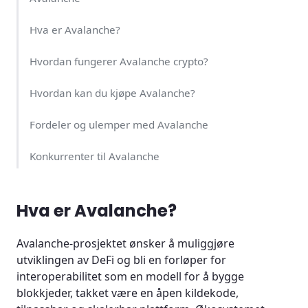
Hva er Avalanche?
Hvordan fungerer Avalanche crypto?
Hvordan kan du kjøpe Avalanche?
Fordeler og ulemper med Avalanche
Konkurrenter til Avalanche
Beste Wallet for å kjøpe Avalanche
Hva er Avalanche?
Avalanche eller Ethereum?
Avalanche-prosjektet ønsker å muliggjøre
Markedsutsikter for kryptovaluta
utviklingen av DeFi og bli en forløper for
interoperabilitet som en modell for å bygge
Er Avalanche en god investering?
blokkjeder, takket være en åpen kildekode,