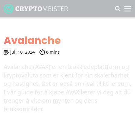
Hvordan kjøpe
Avalanche
juli 10, 2024
6 mins
Avalanche (AVAX) er en blokkjedeplattform og
kryptovaluta som er kjent for sin skalerbarhet
og hastighet. Det er også en rival til Ethereum.
I vår guide for å kjøpe AVAX lærer vi deg alt du
trenger å vite om mynten og dens
bruksområder.
Bedste kryptobørser for