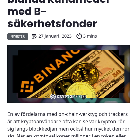
med B-
säkerhetsfonder
27 januari, 2023
3 mins
NYHETER
En av fördelarna med on-chain-verktyg och trackers
är att kryptoanvändare ofta kan se var krypton rör
sig längs blockkedjan men också hur mycket den rör
sig. När en kryptoval köper miljoner i en token eller