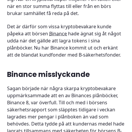
när en stor summa flyttas till eller från en börs
brukar samhället få reda på det.
Det är därför som vissa kryptobevakare kunde
påpeka att börsen
Binance
hade ägnat sig åt något
udda när det gällde att lagra tokens i sina
plånböcker. Nu har Binance kommit ut och erkänt
att de blandat kundfonder med B-säkerhetsfonder.
Binance misslyckande
Sagan började när några skarpa kryptobevakare
uppmärksammade att en av Binances plånböcker,
Binance 8, var överfull. Till och med i börsens
säkerhetsrapport som släpptes tidigare i veckan
lagrades mer pengar i plånboken än vad som
behövdes. Detta tydde på att kundernas medel hade
lagrats tillsammans med säkerheten för börsens B-