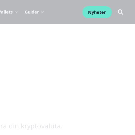
allets
Guider
Nyheter
ra din kryptovaluta.