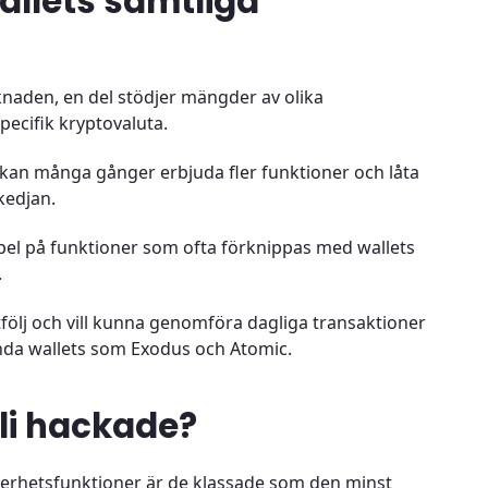
allets samtliga
knaden, en del stödjer mängder av olika
specifik kryptovaluta.
 kan många gånger erbjuda fler funktioner och låta
kedjan.
mpel på funktioner som ofta förknippas med wallets
.
rtfölj och vill kunna genomföra dagliga transaktioner
nda wallets som Exodus och Atomic.
li hackade?
kerhetsfunktioner är de klassade som den minst