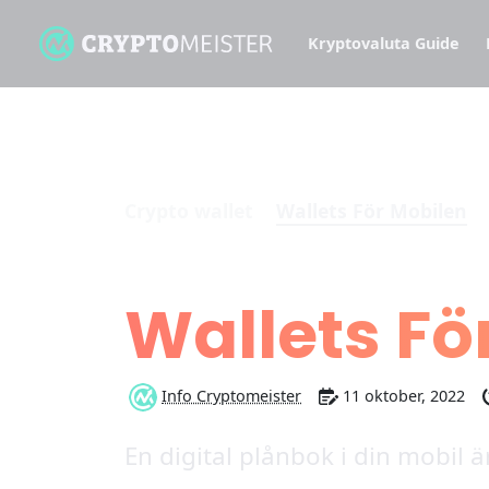
Kryptovaluta Guide
Crypto wallet
Wallets För Mobilen
Lär dig allt om
Wallets Fö
Info Cryptomeister
11 oktober, 2022
En digital plånbok i din mobil ä