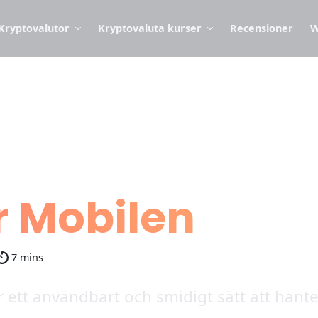
Kryptovalutor
Kryptovaluta kurser
Recensioner
W
r Mobilen
7 mins
r ett användbart och smidigt sätt att hante