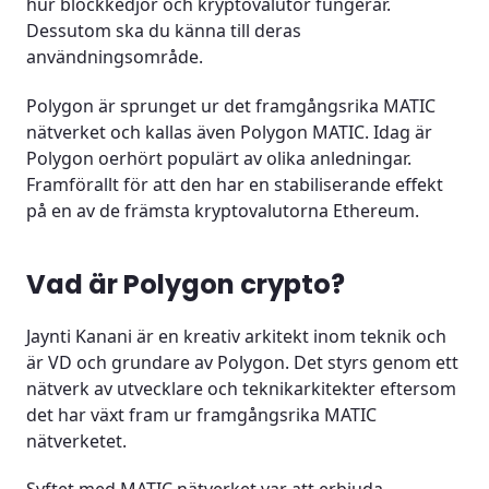
hur blockkedjor och kryptovalutor fungerar.
Dessutom ska du känna till deras
Transaktioner blir mer säkra genom hashing
användningsområde.
Kryptering bidrar till ökad digital säkerhet
Polygon är sprunget ur det framgångsrika MATIC
Kan det vara bra att investera i Polygon crypto?
nätverket och kallas även Polygon MATIC. Idag är
Polygon oerhört populärt av olika anledningar.
Polygon är kryptovalutan för idag och framtiden
Framförallt för att den har en stabiliserande effekt
på en av de främsta kryptovalutorna Ethereum.
Är Polygon crypto bättre än andra kryptovalutor?
Vad är Polygon crypto?
Polygon är en stabil valuta med prognostiserad
tillväxtpotential
Jaynti Kanani är en kreativ arkitekt inom teknik och
Vilka utmaningar står Polygon crypto inför?
är VD och grundare av Polygon. Det styrs genom ett
nätverk av utvecklare och teknikarkitekter eftersom
Slutord om Polygon crypto
det har växt fram ur framgångsrika MATIC
nätverketet.
Vanliga frågor (FAQ)