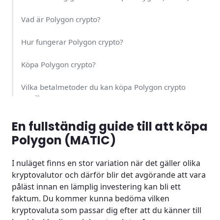
Vad är Polygon crypto?
Hur fungerar Polygon crypto?
Köpa Polygon crypto?
Vilka betalmetoder du kan köpa Polygon crypto
med?
Köpa Polygon med betalkort
En fullständig guide till att köpa
Polygon (MATIC)
Köpa Polygon genom banköverföring
I nuläget finns en stor variation när det gäller olika
Köpa Polygon med Swish
kryptovalutor och därför blir det avgörande att vara
påläst innan en lämplig investering kan bli ett
Polygon wallet som betalningsmetod
faktum. Du kommer kunna bedöma vilken
kryptovaluta som passar dig efter att du känner till
Finns det risker med Polygon crypto?