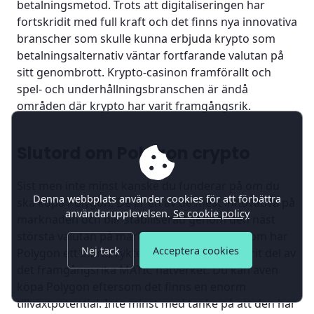
betalningsmetod. Trots att digitaliseringen har
fortskridit med full kraft och det finns nya innovativa
branscher som skulle kunna erbjuda krypto som
betalningsalternativ väntar fortfarande valutan på
sitt genombrott. Krypto-casinon framförallt och
spel- och underhållningsbranschen är ändå
områden där krypto har varit framgångsrik.
Slutord om Polygon crypto
Sist men inte minst kanske du funderar på om du
Denna webbplats använder cookies för att förbättra
ska köpa Polygon. De är en av de mest innovativa på
användarupplevelsen.
Se cookie policy
marknaden och blir stabiliserad genom den näst
största valutan på marknaden Ether. Dessutom har
Nej tack
Acceptera cookies
Polygon ett starkt rykte eftersom det har varit del av
det framgångsrika MATIC nätverket. Du kan även
köpa Polygon eftersom det finns en enorm
tillväxtpotential. Inte minst med tanke på att den har