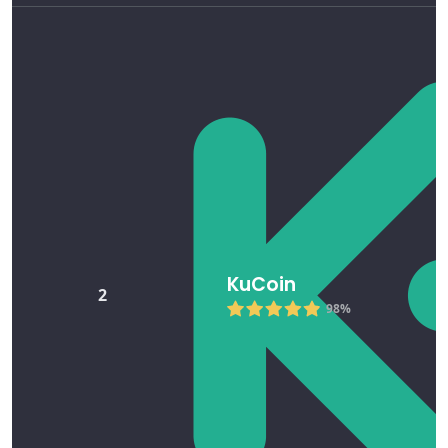
KuCoin
2
98%