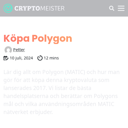
Lär dig
Köpa Polygon
Petter
10 juli, 2024
12 mins
Lär dig allt om Polygon (MATIC) och hur man
gör för att köpa denna kryptovaluta som
lanserades 2017. Vi listar de bästa
handelsplatserna och berättar om Polygons
mål och vilka användningsområden MATIC
nätverket erbjuder.