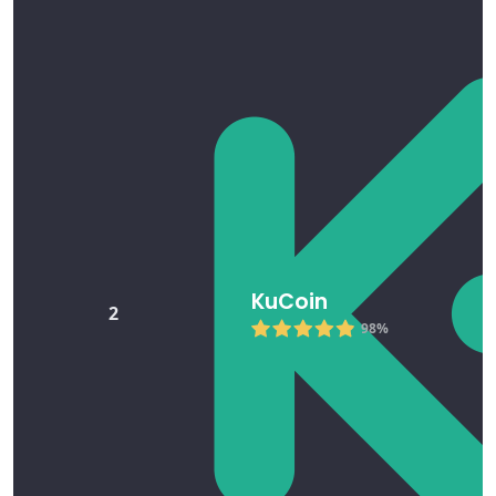
KuCoin
2
98%