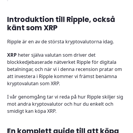
Använder Ripple blockchain?
Introduktion till Ripple, också
Vad är en Ripple wallet?
känt som XRP
Så här fungerar ett köp av XRP
Ripple är en av de största kryptovalutorna idag.
Köpa XRP som CFD kontrakt
XRP
heter själva valutan som driver det
blockkedjebaserade nätverket Ripple för digitala
Hur betalar man för XRP?
betalningar, och när vi i denna recension pratar om
att investera i Ripple kommer vi främst benämna
Hur fungerar en Ripple adress?
kryptovalutan som XRP.
Är XRP lagligt?
I vår genomgång tar vi reda på hur Ripple skiljer sig
mot andra kryptovalutor och hur du enkelt och
Måste man skatta på vinster från XRP?
smidigt kan köpa XRP.
Hur skattar man på XRP?
En komplett guide till att köpa
Är det en bra idé att investera i Ripple?