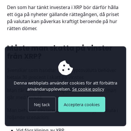
Den som har tänkt investera i XRP bör därför hålla
ett öga på nyheter gällande rättegången, då priset
på valutan kan påverkas kraftigt beroende på hur
rätten dömer.
Måste man skatta på vinster
från XRP?
Svenskar som handlar med kryptovaluta behöver
betala 30 procent i skatt på vinster.
Denna webbplats använder cookies för att förbättra
användarupplevelsen.
Se cookie policy
Man får även göra avdrag på 70 procent när man
går med förlust.
Nej tack
Acceptera cookies
Man behöver deklarera handel med kryptovaluta i
följande scenarion:
Vid försäljning av XRP