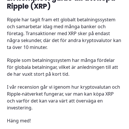
Ripple (XRP)
Kan man daytrada med XRP?
Ripple har tagit fram ett globalt betalningssystem
Ripple som långsiktig investering
och samarbetar idag med många banker och
företag. Transaktioner med XRP sker på endast
Ripple och dess konkurrenter
några sekunder, där det för andra kryptovalutor kan
ta över 10 minuter.
Ripples påverkan på miljön
Ripple som betalningssystem har många fördelar
Slutord
för globala betalningar, vilket är anledningen till att
de har vuxit stort på kort tid.
Vanliga frågor (FAQ)
I vår recension går vi igenom hur kryptovalutan och
Ripple-nätverket fungerar, var man kan köpa XRP
och varför det kan vara värt att överväga en
investering.
Häng med!