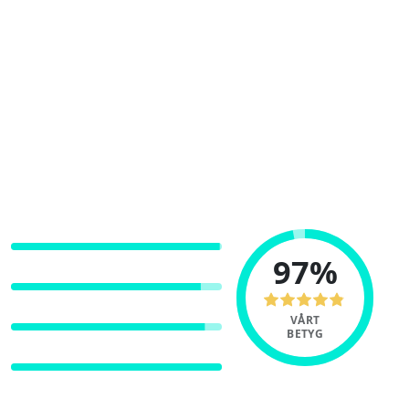
Avanza har i 20 år tillhandahållit en
användarvänlig webbplats för aktiehandlare
och småsparare, men erbjuder nu också
kryptovaluta.
Avanza står för flest avslut på Nasdaq Nordic
dagligen, och är en väldigt populär
nätmäklare i Sverige.
ANVÄNDARVÄNLIGHET
97%
BETALMETODER
AVGIFTER
VÅRT
BETYG
SÄKERHET