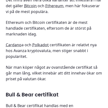
Det finns även flera olika varianter att investera i när
det gäller
Bitcoin
och
Ethereum
, men här fokuserar
vi på de mest populära.
Ethereum och Bitcoin certifikaten är de mest
handlade certifikaten, eftersom de är störst på
marknaden idag.
Cardano
a och
Polkadot
certifikaten är relativt nya
hos Avanza kryptovaluta, men stiger snabbt i
popularitet.
När man köper något av ovanstående certifikat så
går man lång, vilket innebär att ditt innehav ökar om
priset på valutan ökar.
Bull & Bear certifikat
Bull & Bear certifikat handlas med en