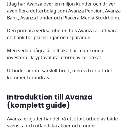
Idag har Avanza över en miljon kunder och driver
Är Avanza säkert?
även flera dotterbolag som Avanza Pension, Avanza
Bank, Avanza Fonder och Placera Media Stockholm.
Säkerhetsfunktioner
Den primära verksamheten hos Avanza är att vara
Avgifter hos Avanza?
en bank för placeringar och sparande.
Hävstångshandel hos Avanza?
Men sedan några år tillbaka har man kunnat
investera i kryptovaluta, i form av certifikat.
Att investera långsiktigt i kryptovaluta
Utbudet är inte särskilt brett, men vi tror att det
Kundtjänst?
kommer förändras.
Avanza akademin
Introduktion till Avanza
Behöver man skatta på vinster från Avanza?
(komplett guide)
Slutsats
Avanza erbjuder handel på ett stort utbud av både
svenska och utländska aktier och fonder.
Vanliga frågor (FAQ)