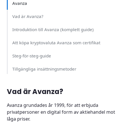
Avanza
Vad är Avanza?
Introduktion till Avanza (komplett guide)
Att köpa kryptovaluta Avanza som certifikat
Steg-för-steg-guide
Tillgängliga insättningsmetoder
Hur säljer man kryptovaluta?
Vad är Avanza?
Avanza kryptovaluta utbud
Avanza grundades år 1999, för att erbjuda
Avanza som bank
privatpersoner en digital form av aktiehandel mot
låga priser.
Avanza kryptovaluta i mobilen