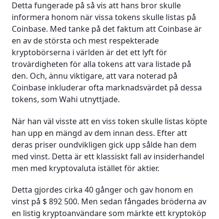
Detta fungerade på så vis att hans bror skulle
informera honom när vissa tokens skulle listas på
Coinbase. Med tanke på det faktum att Coinbase är
en av de största och mest respekterade
kryptobörserna i världen är det ett lyft för
trovärdigheten för alla tokens att vara listade på
den. Och, ännu viktigare, att vara noterad på
Coinbase inkluderar ofta marknadsvärdet på dessa
tokens, som Wahi utnyttjade.
När han väl visste att en viss token skulle listas köpte
han upp en mängd av dem innan dess. Efter att
deras priser oundvikligen gick upp sålde han dem
med vinst. Detta är ett klassiskt fall av insiderhandel
men med kryptovaluta istället för aktier.
Detta gjordes cirka 40 gånger och gav honom en
vinst på $ 892 500. Men sedan fångades bröderna av
en listig kryptoanvändare som märkte ett kryptoköp