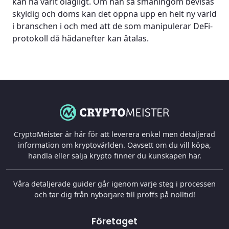
kan ha varit olagligt. Om han så småningom bevisas
skyldig och döms kan det öppna upp en helt ny värld
i branschen i och med att de som manipulerar DeFi-
protokoll då hädanefter kan åtalas.
CryptoMeister är här för att leverera enkel men detaljerad
information om kryptovärlden. Oavsett om du vill köpa,
handla eller sälja krypto finner du kunskapen här.
Våra detaljerade guider går igenom varje steg i processen
och tar dig från nybörjare till proffs på nolltid!
Företaget