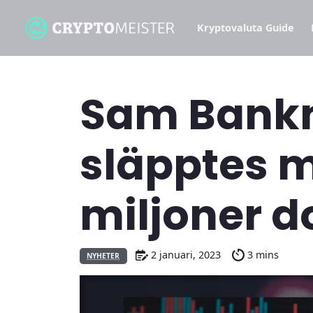
Kryptovaluta Guide
Sam Bank
släpptes 
miljoner do
2 januari, 2023
3 mins
NYHETER