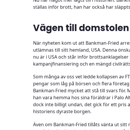
Nu har något mer lagts till i historien. Bank
ställas inför brott, han har också har släppt
Vägen till domstolen
När nyheten kom ut att Bankman-Fried arre
utlämnas till sitt hemland, USA. Denna öns
nu är i USA och står inför brottsanklagelser
kampanjfinansiering och en mängd civilrätts
Som många av oss vet ledde kollapsen av FTX
pengar som låg på börsen och flera företag 
Bankman-Fried mycket att stå till svars fö
han vara hemma hos sina föräldrar i Palo Alt
dock inte billigt undan, det gick för ett pris 
historiens dyraste borgen.
Även om Bankman-Fried tillåts vänta ut sit