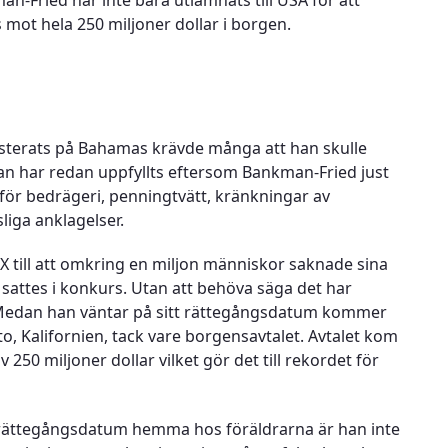
man-Fried har inte bara utlämnats till USA för att
s mot hela 250 miljoner dollar i borgen.
sterats på Bahamas krävde många att han skulle
kan har redan uppfyllts eftersom Bankman-Fried just
 för bedrägeri, penningtvätt, kränkningar av
liga anklagelser.
 till att omkring en miljon människor saknade sina
sattes i konkurs. Utan att behöva säga det har
r. Medan han väntar på sitt rättegångsdatum kommer
o, Kalifornien, tack vare borgensavtalet. Avtalet kom
av 250 miljoner dollar vilket gör det till rekordet för
t rättegångsdatum hemma hos föräldrarna är han inte