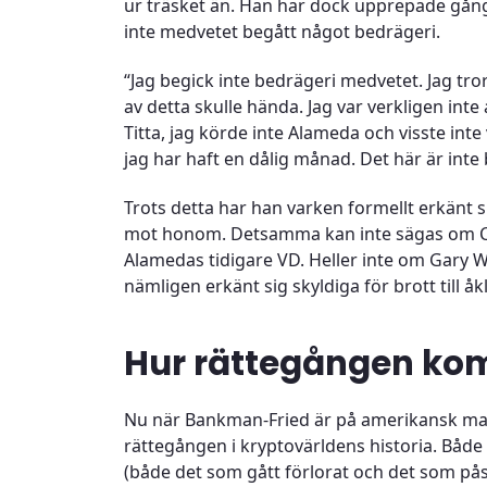
ur träsket än. Han har dock upprepade gånger
inte medvetet begått något bedrägeri.
“Jag begick inte bedrägeri medvetet. Jag tror 
av detta skulle hända. Jag var verkligen inte
Titta, jag körde inte Alameda och visste inte
jag har haft en dålig månad. Det här är int
Trots detta har han varken formellt erkänt si
mot honom. Detsamma kan inte sägas om Car
Alamedas tidigare VD. Heller inte om Gary
nämligen erkänt sig skyldiga för brott till å
Hur rättegången ko
Nu när Bankman-Fried är på amerikansk mark
rättegången i kryptovärldens historia. Bå
(både det som gått förlorat och det som på