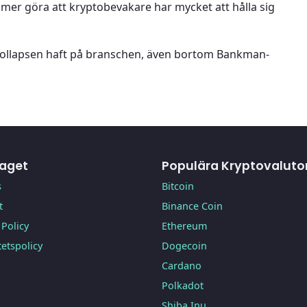
er göra att kryptobevakare har mycket att hålla sig
 kollapsen haft på branschen, även bortom Bankman-
taget
Populära Kryptovaluto
s
Bitcoin
t
Binance Coin
Policy
Ethereum
tetspolicy
Dogecoin
Cardano
Polkadot
Shiba Inu