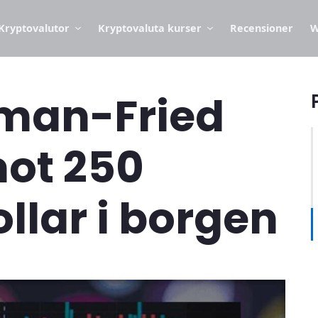
Kryptovalutor
Kryptovaluta kurser
Recensioner
W
man-Fried
mot 250
llar i borgen