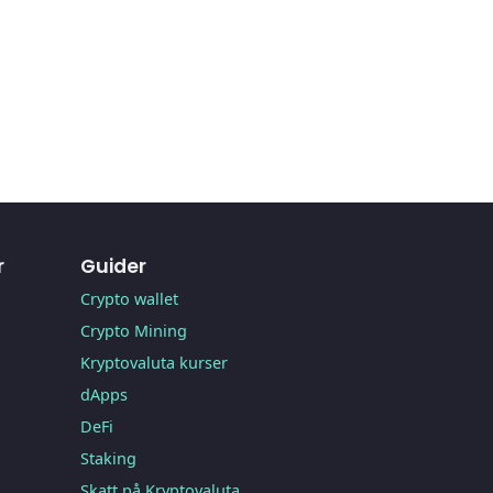
r
Guider
Crypto wallet
Crypto Mining
Kryptovaluta kurser
dApps
DeFi
Staking
Skatt på Kryptovaluta