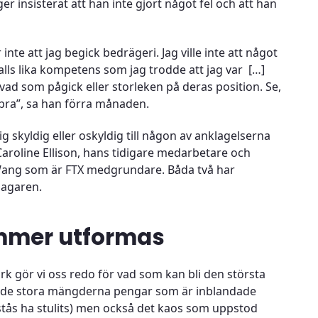
 insisterat att han inte gjort något fel och att han
inte att jag begick bedrägeri. Jag ville inte att något
 alls lika kompetens som jag trodde att jag var […]
 vad som pågick eller storleken på deras position. Se,
e bra”, sa han förra månaden.
g skyldig eller oskyldig till någon av anklagelserna
oline Ellison, hans tidigare medarbetare och
 Wang som är FTX medgrundare. Båda två har
klagaren.
mmer utformas
 gör vi oss redo för vad som kan bli den största
de de stora mängderna pengar som är inblandade
stås ha stulits) men också det kaos som uppstod