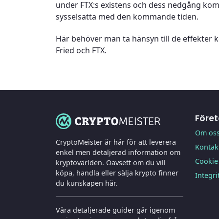
under FTX:s existens och dess nedgång komm
sysselsatta med den kommande tiden.
Här behöver man ta hänsyn till de effekter
Fried och FTX.
Före
Om os
CryptoMeister är här för att leverera
Kontak
enkel men detaljerad information om
Cookie 
kryptovärlden. Oavsett om du vill
köpa, handla eller sälja krypto finner
Integri
du kunskapen här.
Våra detaljerade guider går igenom